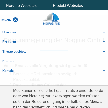
Norgine Websites
Produkt Websites
MENU
MENU
Über uns
Retourenregelung der Norgine GmbH
Produkte
Therapiegebiete
Karriere
Voller Ersatz / volle Vergütung wird gewährt für:
Kontakt
Berechtigte Reklamationen bezüglich
Produktqualität.
Produkte, die aus Gründen der
Medikamentensicherheit (auf Initiative einer Behörde
oder von Norgine) zurückgezogen werden müssen,
sofern der Retoureneingang innerhalb eines Monats
nach der Veröffentlichung oder einer direkten