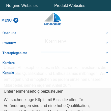
Norgine Websites
Produkt Websites
MENU
MENU
Über uns
Karriere
Produkte
Therapiegebiete
Karriere
Unsere Philosophie ist es, in Menschen zu investieren, die
Kontakt
eine hohe Qualifikation und Enthusiasmus mitbringen. Wir
ermutigen und ermöglichen es jedem einzelnen unserer
Mitarbeiter, seinen eigenen Anteil zum
Unternehmenserfolg beizusteuern.
Wir suchen kluge Köpfe mit Biss, die offen für
Veränderungen sind und eine hohe Qualifikation,