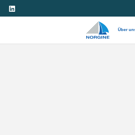
Zuhau
Über un
se